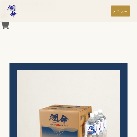
【公式】飲む温泉水 潤命