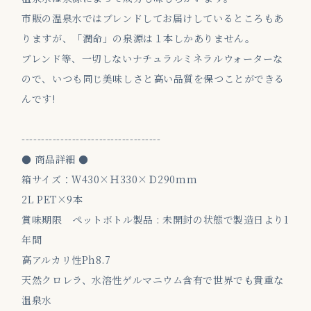
市販の温泉水ではブレンドしてお届けしているところもあ
りますが、「潤命」の泉源は１本しかありません。
ブレンド等、一切しないナチュラルミネラルウォーターな
ので、いつも同じ美味しさと高い品質を保つことができる
んです!
------------------------------------
● 商品詳細 ●
箱サイズ：Ｗ430×Ｈ330×Ｄ290mm
2L PET×9本
賞味期限 ペットボトル製品 : 未開封の状態で製造日より1
年間
高アルカリ性Ph8.7
天然クロレラ、水溶性ゲルマニウム含有で世界でも貴重な
温泉水