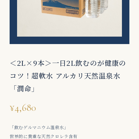
＜2L×9本＞一日2L飲むのが健康の
コツ！超軟水 アルカリ天然温泉水
「潤命」
¥4,680
「飲むゲルマニウム温泉水」
世界的に貴重な天然クロレラ含有