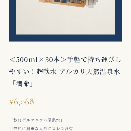
＜500ml×30本＞手軽で持ち運びし
やすい！超軟水 アルカリ天然温泉水
「潤命」
¥6,068
「飲むゲルマニウム温泉水」
世界的に貴重な天然クロレラ含有