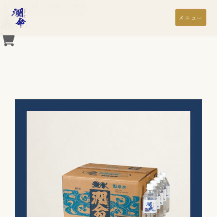
【公式】飲む温泉水 潤命