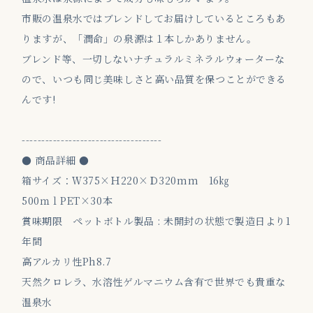
市販の温泉水ではブレンドしてお届けしているところもあ
りますが、「潤命」の泉源は１本しかありません。
ブレンド等、一切しないナチュラルミネラルウォーターな
ので、いつも同じ美味しさと高い品質を保つことができる
んです!
------------------------------------
● 商品詳細 ●
箱サイズ：Ｗ375×Ｈ220×Ｄ320mm 16㎏
500ｍｌPET×30本
賞味期限 ペットボトル製品 : 未開封の状態で製造日より1
年間
高アルカリ性Ph8.7
天然クロレラ、水溶性ゲルマニウム含有で世界でも貴重な
温泉水